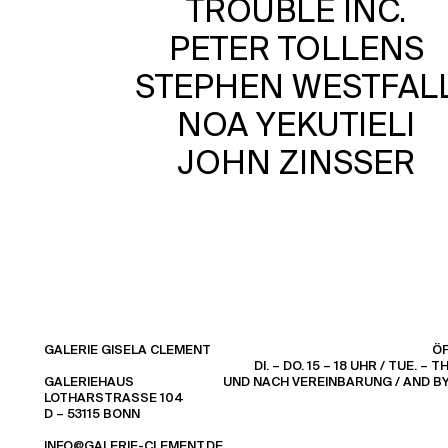
TROUBLE INC.
PETER TOLLENS
STEPHEN WESTFAL
NOA YEKUTIELI
JOHN ZINSSER
GALERIE GISELA CLEMENT
Ö
DI. – DO. 15 – 18 UHR / TUE. – TH
GALERIEHAUS
UND NACH VEREINBARUNG / AND B
LOTHARSTRASSE 104
D – 53115 BONN
INFO@GALERIE-CLEMENT.DE