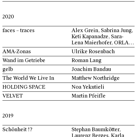
Jung, Keti Kapanadze,
Timo Kube, Roman Lang,
Martin Pfeifle, Ulrike
2020
Rosenbach
faces – traces
Alex Grein, Sabrina Jung,
Keti Kapanadze, Sara-
Lena Maierhofer, ORLAN,
Ulrike Rosenbach, Lydia
AMA-Zonas
Ulrike Rosenbach
Schouten, Sarah
Wand im Getriebe
Roman Lang
Schumann, Annegret
Soltau
gelb
Joachim Bandau
The World We Live In
Matthew Northridge
HOLDING SPACE
Noa Yekutieli
VELVET
Martin Pfeifle
2019
Schönheit !?
Stephan Baumkötter,
Laurenz Berges, Karla