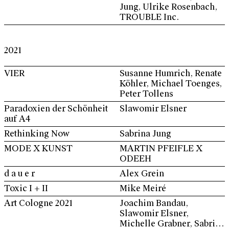
Jung, Ulrike Rosenbach,
TROUBLE Inc.
2021
VIER
Susanne Humrich, Renate
Köhler, Michael Toenges,
Peter Tollens
Paradoxien der Schönheit
Slawomir Elsner
auf A4
Rethinking Now
Sabrina Jung
MODE X KUNST
MARTIN PFEIFLE X
ODEEH
d a u e r
Alex Grein
Toxic I + II
Mike Meiré
Art Cologne 2021
Joachim Bandau,
Slawomir Elsner,
Michelle Grabner, Sabrina