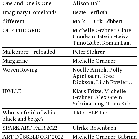
One and One is One
Alison Hall
Imaginary Homelands
Beate Terfloth
different
Maik + Dirk Löbbert
OFF THE GRID
Michelle Grabner, Clare
Goodwin, István Haász,
Timo Kube, Roman Lang,
Maik und Dirk Löbbert,
Malkörper – reloaded
Peter Stohrer
Martin Pfeifle, Jan van
Margarine
Michelle Grabner
der Ploeg, Adam
Rabinowitz, Franziska
Woven Roving
Noelle Africh, Polly
Reinbothe, Richard Schur,
Apfelbaum, Rose
Joan Waltemath, Theresa
Dickson, Lilah Fowler,
Weber et. al.
Michelle Grabner, Caleb
IDYLLE
Klaus Fritze, Michelle
Schroder, Stephen
Grabner, Alex Grein,
Westfall, Molly
Sabrina Jung, Timo Kube,
Zuckerman-Hartung
Mike Meiré, Ulrike
Who is afraid of white,
TROUBLE Inc.
Rosenbach, Ludwig
black and beige?
Philipp Strack, Raphael
SPARK ART FAIR 2022
Ulrike Rosenbach
Weilguni, Noa Yekutieli
ART DÜSSELDORF 2022
Michelle Grabner, Sabrina