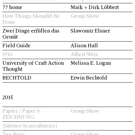
?? home
Maik + Dirk Löbbert
How Things Shoudn't Be
Group Show
Done
Zwei Dinge erfüllen das
Slawomir Elsner
Gemüt
Field Guide
Alison Hall
1916
Albert Weis
University of Craft Action
Melissa E. Logan
Thought
BECHTOLD
Erwin Bechtold
2015
Papier / Paper V –
Group Show
ZEICHNUNG
Antonio Scaccabarozzi
Ten Ways
Group Show