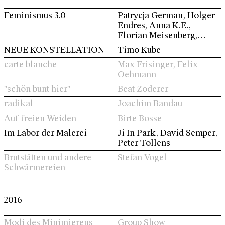
Feminismus 3.0
Patrycja German, Holger
Endres, Anna K.E.,
Florian Meisenberg,
Magdalena Kita, Melissa
NEUE KONSTELLATION
Timo Kube
E. Logan, A.L. Steiner,
carte blanche
Max Frisinger, Felix
Ulrike Rosenbach
Oehmann
"schön bunt hier"
Beat Zoderer
radikal
Joachim Bandau
Auf freien Weiden
Birte Bosse
Im Labor der Malerei
Ji In Park, David Semper,
Peter Tollens
Brutstätten und andere
Stefan Vogel
Schwärmereien
2016
Modi des Minimierens
Group Show