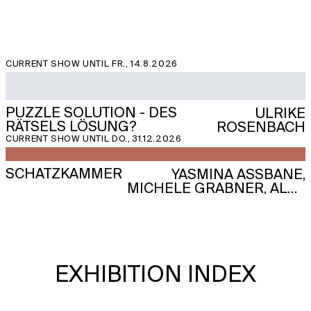
CURRENT SHOW UNTIL FR., 14.8.2026
PUZZLE SOLUTION - DES
ULRIKE
RÄTSELS LÖSUNG?
ROSENBACH
CURRENT SHOW UNTIL DO., 31.12.2026
SCHATZKAMMER
YASMINA ASSBANE,
MICHELE GRABNER, ALEX
GREIN, GEORG HEROLD,
SABRINA JUNG, KETI
KAPANADZE, TIMO KUBE,
MARTIN PFEIFLE, MARGOT
PILZ, ULRIKE ROSENBACH,
EXHIBITION INDEX
GABRIELE STÖTZER,
PETER TOLLENS, JOHN
ZINSSER U.A.