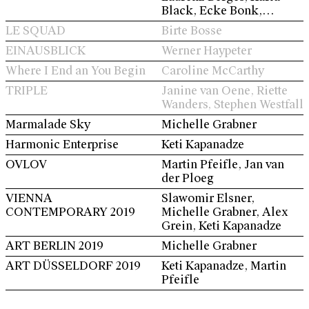
Black, Ecke Bonk,
Patrycia German,
LE SQUAD
Birte Bosse
Michelle Grabner, Tamara
EINAUSBLICK
Werner Haypeter
Grcic, Alex Grein, Young-
Jae Lee, Keti Kapanadze,
Where I End an You Begin
Caroline McCarthy
Inga Kerber, Maik & Dirk
TRIPLE
Janine van Oene, Riette
Löbbert, Stefan
Wanders, Stephen Westfall
Löffelhardt, Hannes Malte
Mahler, Michaela Melián,
Marmalade Sky
Michelle Grabner
Martin Pfeifle, Ivo Ringe,
Harmonic Enterprise
Keti Kapanadze
Heather Sheehan, Kiki
Smith, Stefan Vogel
OVLOV
Martin Pfeifle, Jan van
der Ploeg
VIENNA
Slawomir Elsner,
CONTEMPORARY 2019
Michelle Grabner, Alex
Grein, Keti Kapanadze
ART BERLIN 2019
Michelle Grabner
ART DÜSSELDORF 2019
Keti Kapanadze, Martin
Pfeifle