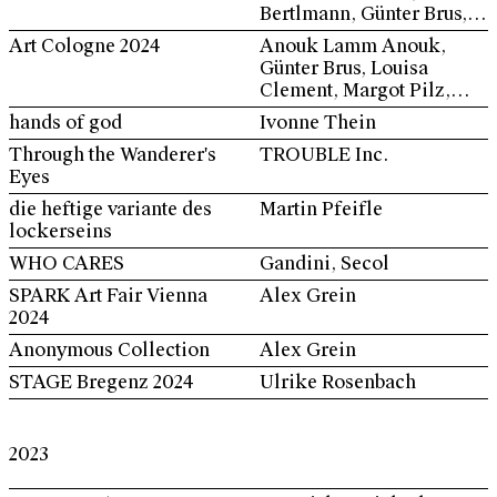
Bertlmann, Günter Brus,
Louisa Clement, Vlasta
Art Cologne 2024
Anouk Lamm Anouk,
Delimar, Georg Herold,
Günter Brus, Louisa
Sanja Iveković, Sabrina
Clement, Margot Pilz,
Jung, Mel E. Logan &
Ulrike Rosenbach,
hands of god
Ivonne Thein
Sidney Logan, Anna
Gabriele Stötzer
Oppermann, Margot Pilz,
Through the Wanderer's
TROUBLE Inc.
Ulrike Rosenbach, Judith
Eyes
Samen, Michael Sardelic,
die heftige variante des
Martin Pfeifle
Mariuccia Secol,
lockerseins
Annegret Soltau, Gabriele
Stötzer, Ivonne Thein,
WHO CARES
Gandini, Secol
Maria Tobola, Paloma
SPARK Art Fair Vienna
Alex Grein
Varga Weisz
2024
Anonymous Collection
Alex Grein
STAGE Bregenz 2024
Ulrike Rosenbach
2023