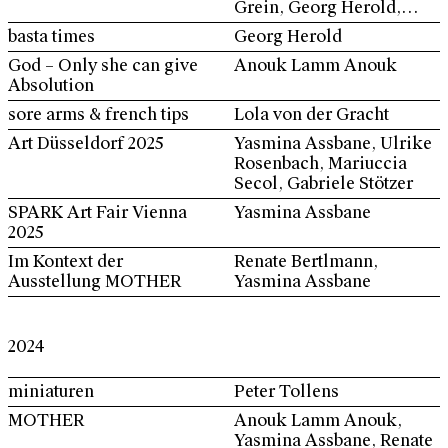
Grein, Georg Herold,
Sabrina Jung, Keti
basta times
Georg Herold
Kapanadze, Timo Kube,
God – Only she can give
Anouk Lamm Anouk
Martin Pfeifle, Margot
Absolution
Pilz, Ulrike Rosenbach,
Gabriele Stötzer, Peter
sore arms & french tips
Lola von der Gracht
Tollens, John Zinsser u.a.
Art Düsseldorf 2025
Yasmina Assbane, Ulrike
Rosenbach, Mariuccia
Secol, Gabriele Stötzer
SPARK Art Fair Vienna
Yasmina Assbane
2025
Im Kontext der
Renate Bertlmann,
Ausstellung MOTHER
Yasmina Assbane
2024
miniaturen
Peter Tollens
MOTHER
Anouk Lamm Anouk,
Yasmina Assbane, Renate