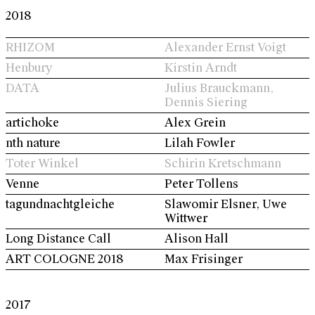
2018
RHIZOM
Alexander Ernst Voigt
Henbury
Kirstin Arndt
DATA
Julius Brauckmann,
Dennis Siering
artichoke
Alex Grein
nth nature
Lilah Fowler
Toter Winkel
Schirin Kretschmann
Venne
Peter Tollens
tagundnachtgleiche
Slawomir Elsner, Uwe
Wittwer
Long Distance Call
Alison Hall
ART COLOGNE 2018
Max Frisinger
2017